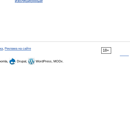
изоляционный
ка
,
Реклама на сайте
18+
omla,
Drupal,
WordPress, MODx.