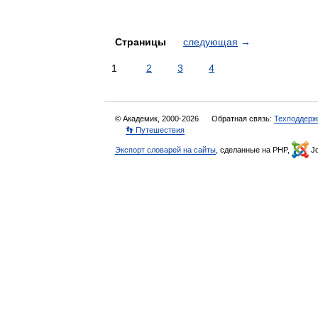
Страницы
следующая
→
1
2
3
4
© Академик, 2000-2026
Обратная связь:
Техподдерж
👣 Путешествия
Экспорт словарей на сайты
, сделанные на PHP,
Jo