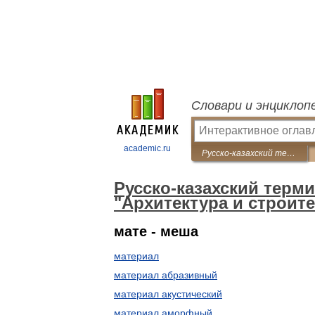
Словари и энциклоп
academic.ru
Русско-казахский терминологический словарь "Архитектура и строительство"
Русско-казахский терм
"Архитектура и строит
мате - меша
материал
материал абразивный
материал акустический
материал аморфный