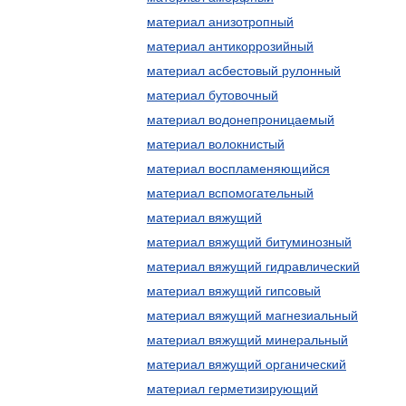
материал анизотропный
материал антикоррозийный
материал асбестовый рулонный
материал бутовочный
материал водонепроницаемый
материал волокнистый
материал воспламеняющийся
материал вспомогательный
материал вяжущий
материал вяжущий битуминозный
материал вяжущий гидравлический
материал вяжущий гипсовый
материал вяжущий магнезиальный
материал вяжущий минеральный
материал вяжущий органический
материал герметизирующий