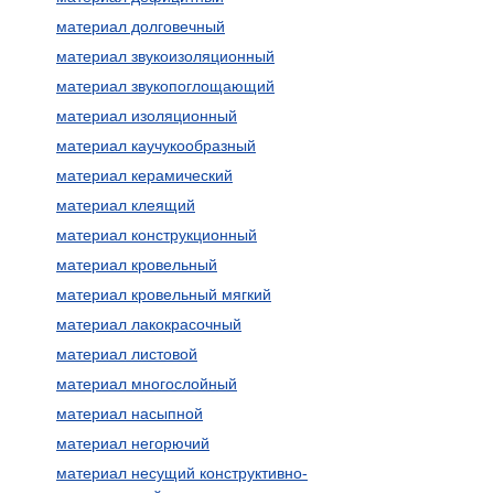
материал долговечный
материал звукоизоляционный
материал звукопоглощающий
материал изоляционный
материал каучукообразный
материал керамический
материал клеящий
материал конструкционный
материал кровельный
материал кровельный мягкий
материал лакокрасочный
материал листовой
материал многослойный
материал насыпной
материал негорючий
материал несущий конструктивно-