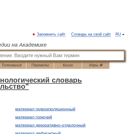
Запомнить сайт
Словарь на свой сайт
RU
едии на Академике
Толкования
Переводы
Книги
Игры ⚽
инологический словарь
ельство"
материал гидроизоляционный
материал горючий
материал декоративно-отделочный
материал дефицитный